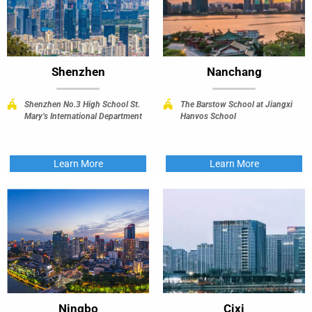
Shenzhen
Nanchang
Shenzhen No.3 High School St.
The Barstow School at Jiangxi
Mary’s International Department
Hanvos School
Learn More
Learn More
Ningbo
Cixi