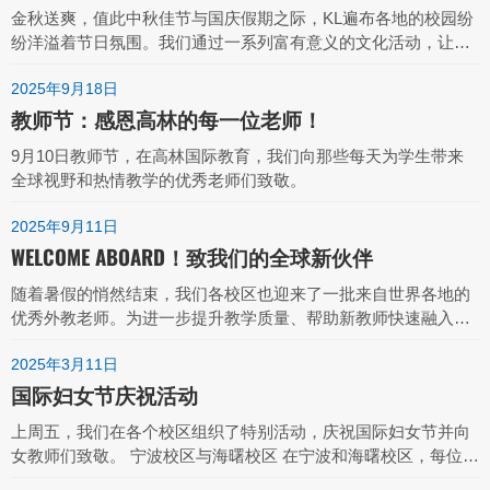
金秋送爽，值此中秋佳节与国庆假期之际，KL遍布各地的校园纷
纷洋溢着节日氛围。我们通过一系列富有意义的文化活动，让外
教老师们与当地社区欢聚一堂，共庆佳节。
2025年9月18日
教师节：感恩高林的每一位老师！
9月10日教师节，在高林国际教育，我们向那些每天为学生带来
全球视野和热情教学的优秀老师们致敬。
2025年9月11日
WELCOME ABOARD！致我们的全球新伙伴
随着暑假的悄然结束，我们各校区也迎来了一批来自世界各地的
优秀外教老师。为进一步提升教学质量、帮助新教师快速融入校
园环境，八月底至九月初，各校区陆续开展了新教师培训活动。
2025年3月11日
国际妇女节庆祝活动
上周五，我们在各个校区组织了特别活动，庆祝国际妇女节并向
女教师们致敬。 宁波校区与海曙校区 在宁波和海曙校区，每位女
教师都收到了一份精心准备的礼物，包括一个精美的粉色花朵小