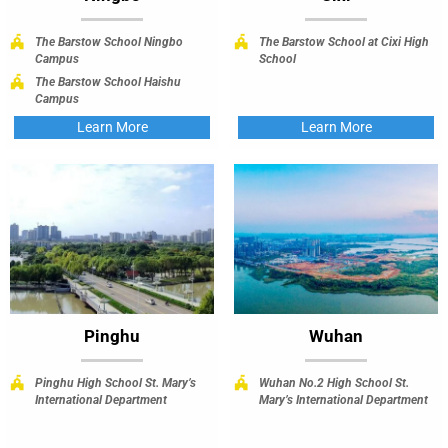
The Barstow School Ningbo
The Barstow School at Cixi High
Campus
School
The Barstow School Haishu
Campus
Learn More
Learn More
Pinghu
Wuhan
Pinghu High School St. Mary’s
Wuhan No.2 High School St.
International Department
Mary’s International Department