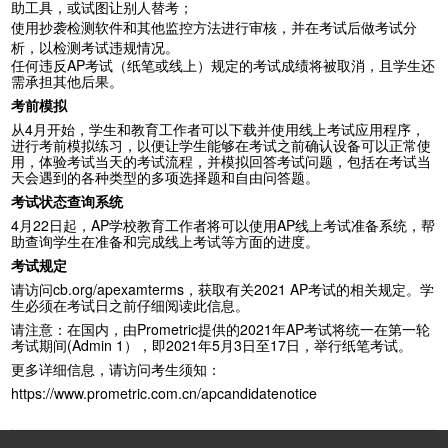
助工具，或试图让别人替考；
使用抄袭检测软件和其他监控方法进行审核，并在考试后做考试分
析，以检测考试违规情况。
任何违反
AP
考试（纸笔或线上）规定的考试成绩将被取消，且学生还
需承担其他后果。
考前模拟
从
4
月开始，学生和教育工作者可以下载并使用线上考试应用程序，
进行考前模拟练习，以便让学生能够在考试之前确认设备可以正常使
用，体验考试当天的考试流程，并模拟回答考试问题，包括在考试当
天会遇到的各种类型的多项选择题和自由问答题。
考试状态查询系统
4
月
22
日起，
AP
学校教育工作者将可以使用
AP
线上考试准备系统，帮
助查询学生在准备和完成线上考试等方面的进度。
考试规定
请访问
cb.org/apexamterms
，获取有关
2021 AP
考试的相关规定。学
生必须在考试日之前仔细阅读此信息。
请注意：
在国内，由
Prometric
提供的
2021
年
AP
考试将统一在第一轮
考试期间
(Admin 1
），即
2021
年
5
月
3
日至
17
日，举行纸笔考试。
更多详细信息，请访问考生须知：
https://www.prometric.com.cn/apcandidatenotice