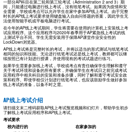
一部分
AP
科目在第二轮和第三轮考试（
Administration 2 and 3
）期
间，只能通过电脑进行线上考试，没有纸笔考试。如果因为疫情和安
全需要，学校或考点可以允许学生在家中参加
AP
线上考试。由于完整
时长的
AP
线上考试要求使用键盘输入自由问答题的答案，因此学生无
法使用智能手机或平板电脑进行考试。
在今年的
AP
线上考试期间，学生将需要在使用的计算机上安装线上考
试应用程序。这个应用程序与
2020
年春季用于
AP
紧急线上考试的线
上测试平台不同。学生无需安装用于保障
AP
课堂作业安全性的
LockDown
浏览器。
AP
线上考试将是完整时长的考试，并将以适当的形式测试与纸笔考试
相同的知识和技能。无论进行纸笔考试还是线上考试，教师都可以继
续按照已有计划进行授课，并使用现有的考试试题进行练习。
如果学生需要参加线上考试，学校或考点有责任确保学生理解和遵守
关于考试环境和设备的所有要求，并确保学生在考试日之前完成考试
应用程序中相关科目的安装和准备步骤，同时了解和遵守考试安全政
策和程序。即使学校仅计划进行纸笔考试，也应该鼓励学生做好参加
线上考试的准备，以备不时之需。
AP
线上考试介绍
请扫描文末二维码获取
AP
线上考试预览视频和幻灯片，帮助学生初步
了解线上考试应用程序和
AP
线上考试。
考试要求
校内进行的
在家参加的
_