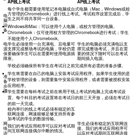
AP
线上考试
AP
线上考试
每个学生都需要使用笔记本电脑或台式电脑（
Mac
，
Windows
或校
方管理的
Chromebook
）进行线上考试。考试程序设置完成后，学
电
生之间不得共享同一台设备。
脑
设
Windows
和
Mac
：可以使用个人电脑，或校方管理的电脑。
备
Chromebook
：仅可使用校方管理的
Chromebook
进行考试；学生
不能使用个人
Chromebook
。
电
学生必须使用一台充满电、且电量可
学生的电脑必须充满电以支
源
支撑完成整场考试的电脑，学校仍需
撑完成整场考试，并且在需
保
要确保学生可以在需要时使用电源插
要的情况下随时可以在考试
障
座。
期间插入电源。
学校必须确保所有学生在考试日之前完成所有必需的准备步骤。
学生将需要在自己的电脑上安装考试应用程序。如果学生使用的是
准
学校管理的设备，则需要集中安装应用程序，或者需要被授权安装
备
应用程序。
步
骤
学生需要在每科考试之前在将用于线上考试的电脑上完成考试设
置。每个科目的考试设置将在考试日的前三天开放，必须在考试日
的前一天完成。
校内举行的线上考试必须有稳定的互
联网连接，网速能够足够支持所有参
加考试的学生的数据传输。
网
学生必须有稳定的互联网连
我们的考试应用程序可以应对考试期
络
接。我们的考试应用程序可
间互联网连接偶尔中断的情况。
连
以应对考试期间互联网连接