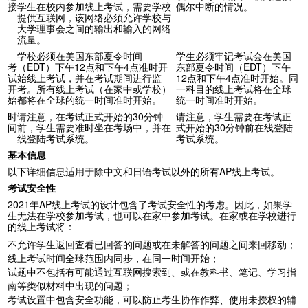
接
学生在校内参加线上考试，需要学校
偶尔中断的情况。
提供互联网，该网络必须允许学校与
大学理事会之间的输出和输入的网络
流量。
学校必须在美国东部夏令时间
学生必须牢记考试会在美国
考
（
EDT
）下午
12
点和下午
4
点准时开
东部夏令时间（
EDT
）下午
试
始线上考试，并在考试期间进行监
12
点和下午
4
点准时开始。同
开
考。所有线上考试（在家中或学校）
一科目的线上考试将在全球
始
都将在全球的统一时间准时开始。
统一时间准时开始。
时
请注意，在考试正式开始的
30
分钟
请注意，学生需要在考试正
间
前，学生需要准时坐在考场中，并在
式开始的
30
分钟前在线登陆
线登陆考试系统。
考试系统。
基本信息
以下详细信息适用于除中文和日语考试以外的所有
AP
线上考试。
考试安全性
2021
年
AP
线上考试的设计包含了考试安全性的考虑。因此，如果学
生无法在学校参加考试，也可以在家中参加考试。在家或在学校进行
的线上考试将：
不允许学生返回查看已回答的问题或在未解答的问题之间来回移动；
线上考试时间全球范围内同步，在同一时间开始；
试题中不包括有可能通过互联网搜索到、或在教科书、笔记、学习指
南等类似材料中出现的问题；
考试设置中包含安全功能，可以防止考生协作作弊、使用未授权的辅