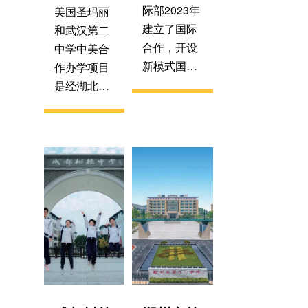
际部2023年
美国圣玛丽
建立了国际
和武汉第二
合作，开设
中学中美合
新模式国际
作办学项目
双选班，国
是经湖北省
际部以“大道
教育厅批准
之行，天下
合办的国际
为公；内圣
高中课程教
外王，笃学
育项目，学
致远”为办学
生同时拥有
宗旨，通过
武汉二中和
双轨制升
美国圣玛丽
学、中西融
中学学籍，
合课程、权
毕业可获得
威师资及高
中美双方颁
性价比路
发的高中毕
径，为学生