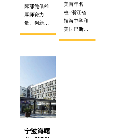
人士子女。
化的升学成
美百年名
际部凭借雄
已于 2015
才通道，探
校–浙江省
厚师资力
年9月正式
索双语授课
镇海中学和
量、创新育
开学。
环境下的学
美国巴斯图
人模式，教
生英语能力
学校的强大
育品牌声誉
的提升途
教育资源，
与日俱增，
径，全面提
江西赣江赫
学校占地面
升学生英语
威斯国际学
积87726平
交流的能
校(筹)是一
方米，建筑
力，与国际
所从小学到
面积4万多
接轨，为学
高中十二年
平方米。学
生进入国内
一贯制的中
校以“一切为
和国外名牌
外合作的国
了学生，为
大学深造打
际化双语学
了学生一
下良好基
校。学校坐
切”为办学宗
础，培养国
落于国家级
宁波海曙
旨，把培养
际化的高素
开发区–江