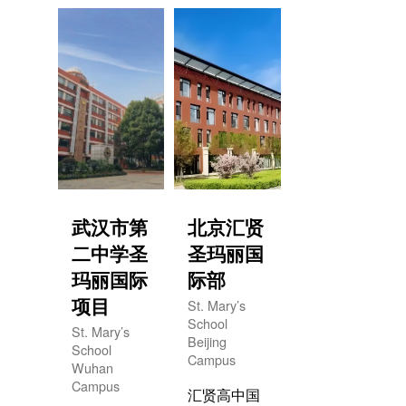
环境优雅、
长戚昆仑执
设施先进的
掌，美国百
现代化智慧
年名校巴斯
校园。
图学校提供
全方位教学
合作和支
持，浙江省
特级教师领
衔指导，实
武汉市第
北京汇贤
行中方教
二中学圣
圣玛丽国
师，外籍教
玛丽国际
际部
师和中方助
项目
教三位一体
St. Mary’s
School
联合执教，
St. Mary’s
Beijing
School
实行小班化
Campus
Wuhan
双语教学。
Campus
汇贤高中国