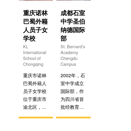
的中西融合
校。此次合
课程教学体
作跨越太平
重庆诺林
成都石室
系。学校秉
洋，双方将
巴蜀外籍
中学圣伯
承镇海中学
携手为师生
人员子女
纳德国际
科学严谨的
搭建国际化
学校
部
教育管理制
成长的新平
KL
St. Bernard’s
度和美国巴
台，共同开
International
Academy
斯图学校先
启教育交流
School of
Chengdu
Chongqing
Campus
进的教育理
与合作的新
念及丰富的
篇章。
重庆市诺林
2002年，石
教学资源，
巴蜀外籍人
室中学成立
全方位关注
员子女学校
国际部，作
学生的学业
位于重庆市
为四川省首
和成长。学
渝北区，占
批经教育厅
校奉行“创适
地面积
批准的公立
合孩子的教
9689.5平方
中学国际
育，办家长
米，是重庆
部，经过20