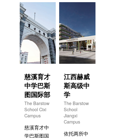
满意的学
市首所也是
余年的发展
校”的宗旨，
目前唯一一
和积淀，目
坚持“特色引
所由重庆市
前位居四川
领，品质支
教委审批通
省国际部前
撑，服务兴
过的美式教
列。AP课程
学”努力培养
育国际学
中心引进了
厚植中华文
校。学校于
由美国大学
化，深蕴创
2015年7月
理事会
新精神，具
获重庆市教
（The
慈溪育才
江西赫威
有中国灵
育委员会审
College
中学巴斯
斯高级中
魂、全球视
批通过，办
Board）提
图国际部
学
野的国际化
学层次为学
供的在高中
The Barstow
The Barstow
人才。
前教育和普
授课的大学
School Cixi
School
Campus
Jiangxi
通中小学教
课程，为国
Campus
育，只招收
内初中毕业
慈溪育才中
非中国国籍
生提供多元
依托两所中
学巴斯图国