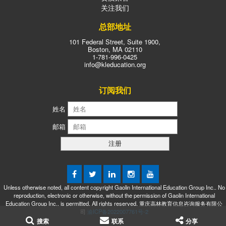
关注我们
高中课程项
校美国圣玛
目，项目批
丽中学共同
总部地址
准书编
创办。项目
101 Federal Street, Suite 1900,
号:PDE33US5A20110506N。
以美国学校
Boston, MA 02110
1-781-996-0425
平中圣玛丽
课程为核
info@kleducation.org
国际部利用
心，使用全
丰富的国际
订阅我们
英教材，加
教育资源，
入中国标准
姓名
将圣玛丽高
课程，两国
邮箱
中完善的课
课程内容相
程体系和平
辅相成。中
湖中学优质
美学分互
的教学资源
认，全部课
相融合，实
程考试合格
Unless otherwise noted, all content copyright Gaolin International Education Group Inc.. No
reproduction, electronic or otherwise, without the permission of Gaolin International
现教学管
后学生可同
Education Group Inc.. is permitted. All rights reserved. 重庆高林教育信息咨询服务有限公
理、师资配
时获得郑州
司
渝ICP备2022007761号-2
搜索
联系
分享