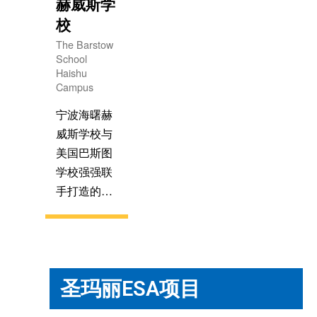
赫威斯学
学生健全的
质人才。
西省国家级
校
人格放在学
赣江新区儒
校教育的首
The Barstow
乐湖片区，
School
位。
Haishu
这里文脉汇
Campus
聚，地理优
越，交通便
宁波海曙赫
利，环境宜
威斯学校与
人。校园占
美国巴斯图
地约73亩，
学校强强联
建筑面积5
手打造的项
万多平方
目中西合
米。按国际
璧，强调夯
先进教学理
实学科基础
念配备一流
突显双语特
的教学设
圣玛丽ESA项目
色。该校由
施，是一所
宁波市名校