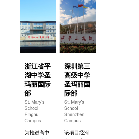
通道，探索
（CEEB
双语授课环
CODE:
境下的学生
694023），
英语能力提
由河南省首
升途径，全
批示范性高
面提升学生
中郑州市第
英语交流能
十一中学联
力，与国际
合美国俄勒
浙江省平
深圳第三
接轨，为学
冈州百年名
湖中学圣
高级中学
生进入国内
校美国圣玛
玛丽国际
圣玛丽国
外名牌大学
丽中学共同
部
际部
深造打下良
创办，以美
St. Mary’s
St. Mary’s
好基础，培
国学校课程
School
School
养国际化的
为核心，使
Pinghu
Shenzhen
Campus
Campus
高素质人
用全英教
才。
材，加入中
为推进高中
该项目经河