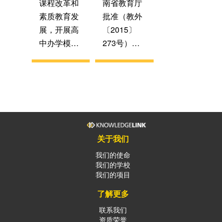
国标准课
课程改革和
南省教育厅
程，两国课
素质教育发
批准（教外
程内容做到
展，开展高
〔2015〕
相辅相成。
中办学模式
273号），
中美学分互
多样化，吸
教育部备
认，全部课
收中西文化
案，也是美
程考试合格
精髓，培养
国大学理事
后学生可同
具有人文情
会认证学校
时获得郑州
怀和国际视
（CEEB
市第十一中
野的复合型
CODE:
学和美国圣
人才，经浙
694023），
关于我们
玛丽中学颁
江省教育厅
由河南省首
我们的使命
发的高中毕
批准，平湖
批示范性高
我们的学校
业证书。
我们的项目
中学与美国
中郑州市第
圣玛丽中学
十一中学联
了解更多
于2012年开
合美国俄勒
联系我们
始共同举办
冈州百年名
资质荣誉