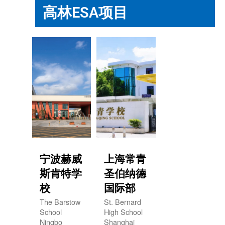
高林ESA项目
宁波赫威
上海常青
斯肯特学
圣伯纳德
校
国际部
The Barstow
St. Bernard
School
High School
Ningbo
Shanghai