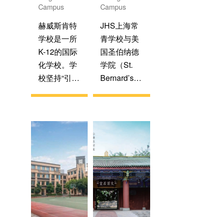
Campus
Campus
赫威斯肯特
JHS上海常
学校是一所
青学校与美
K-12的国际
国圣伯纳德
化学校。学
学院（St.
校坚持“引
Bernard’s
进、吸收、
Academy）
融合、创
于2025年7
新”的办学理
月9日正式
念，汇融世
签署合作协
界，创新教
议，成为圣
育探索自身
伯纳德学院
的办学特
在上海地区
色，建立了
唯一授权校
以国家标准
区，共同打
课程为主体
造美高上海