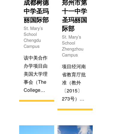
业证。项目
成都树德
郑州市第
提供兼具学
成功融合中
中学圣玛
十一中学
术竞争力与
美高中课
丽国际部
圣玛丽国
国际视野的
程，由双方
际部
St. Mary’s
教育方案
派遣优秀教
School
St. Mary’s
Chengdu
师执教，开
School
Campus
设荣誉课程
Zhengzhou
Campus
和AP课程，
该中美合作
让学生在扎
办学项目由
项目经河南
实的中国高
美国大学理
省教育厅批
中课程基础
事会（The
准（教外
上学习纯正
College
〔2015〕
美国高中课
Board）授
273号）教
程，提升国
权，为国内
育部备案，
际升学竞争
初中毕业生
也是美国大
力。
提供多元化
学理事会认
的升学成才
证学校