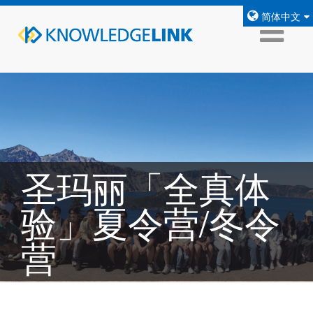
简体中文
圣玛丽「全真体
验」夏令营/冬令
营