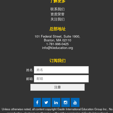
了解更多
联系我们
资质荣誉
关注我们
总部地址
101 Federal Street, Suite 1900,
Boston, MA 02110
1-781-996-0425
info@kleducation.org
订阅我们
姓名
邮箱
Unless otherwise noted, all content copyright Gaolin International Education Group Inc.. No
reproduction, electronic or otherwise, without the permission of Gaolin International